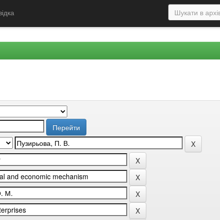
відка