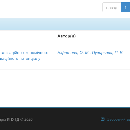
назад
1
Автор(и)
рганізаційно-економічного
Ніфатова, О. М.
;
Пузирьова, П. В.
ваційного потенціалу
тарій КНУТД © 2026
Зворотний зв