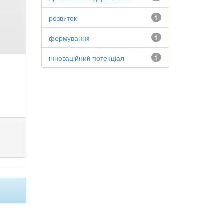
розвиток
1
формування
1
інноваційний потенціал
1