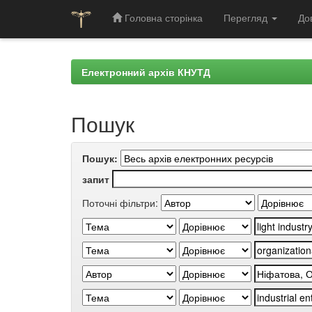
Головна сторінка
Перегляд
До
Skip
navigation
Електронний архів КНУТД
Пошук
Пошук:
запит
Поточні фільтри: