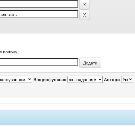
в пошуку.
Впорядкування
Автори