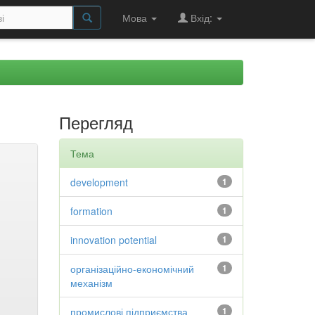
Мова
Вхід:
Перегляд
Тема
development
1
formation
1
innovation potential
1
організаційно-економічний
1
механізм
промислові підприємства
1