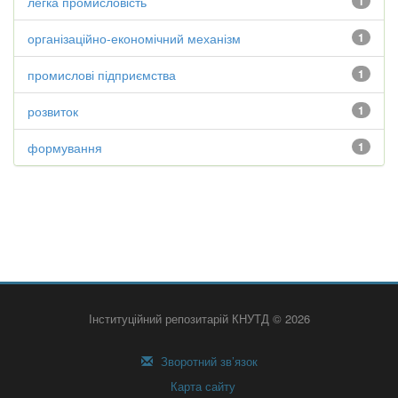
легка промисловість
1
організаційно-економічний механізм
1
промислові підприємства
1
розвиток
1
формування
1
Інституційний репозитарій КНУТД © 2026
Зворотний зв’язок
Карта сайту