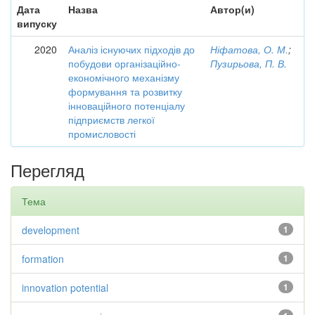
Дата
Назва
Автор(и)
випуску
2020
Аналіз існуючих підходів до
Ніфатова, О. М.
;
побудови організаційно-
Пузирьова, П. В.
економічного механізму
формування та розвитку
інноваційного потенціалу
підприємств легкої
промисловості
Перегляд
Тема
development
1
formation
1
innovation potential
1