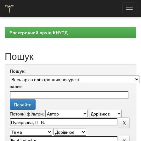
Skip
navigation
Електронний архів КНУТД
Пошук
Пошук:
запит
Поточні фільтри: