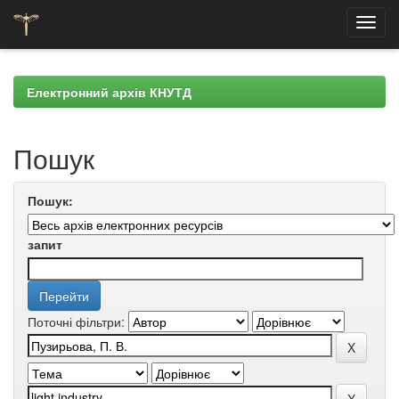
Skip
navigation
Електронний архів КНУТД
Пошук
Пошук:
запит
Поточні фільтри: