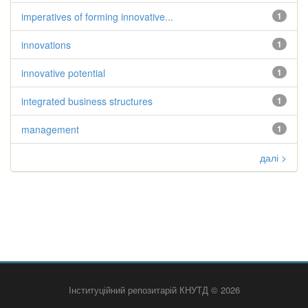
imperatives of forming innovative...
1
innovations
1
innovative potential
1
integrated business structures
1
management
1
далі >
Інституційний репозитарій КНУТД © 2026