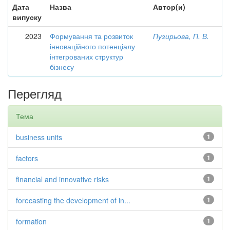
Дата
Назва
Автор(и)
випуску
2023
Формування та розвиток
Пузирьова, П. В.
інноваційного потенціалу
інтегрованих структур
бізнесу
Перегляд
Тема
business units
1
factors
1
financial and innovative risks
1
forecasting the development of in...
1
formation
1