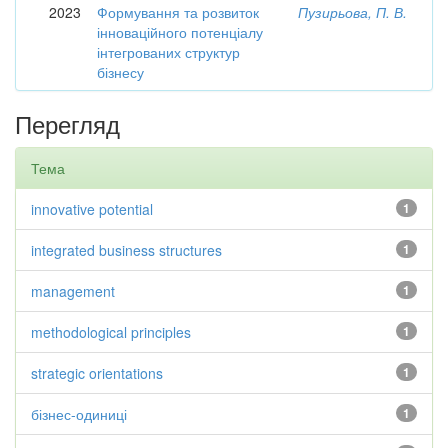
2023
Формування та розвиток
Пузирьова, П. В.
інноваційного потенціалу
інтегрованих структур
бізнесу
Перегляд
Тема
innovative potential
1
integrated business structures
1
management
1
methodological principles
1
strategic orientations
1
бізнес-одиниці
1