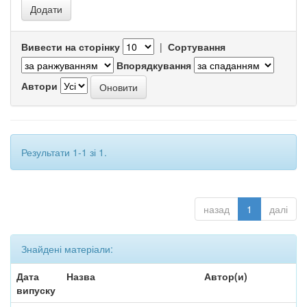
Вивести на сторінку
|
Сортування
Впорядкування
Автори
Результати 1-1 зі 1.
назад
1
далі
Знайдені матеріали:
Дата
Назва
Автор(и)
випуску