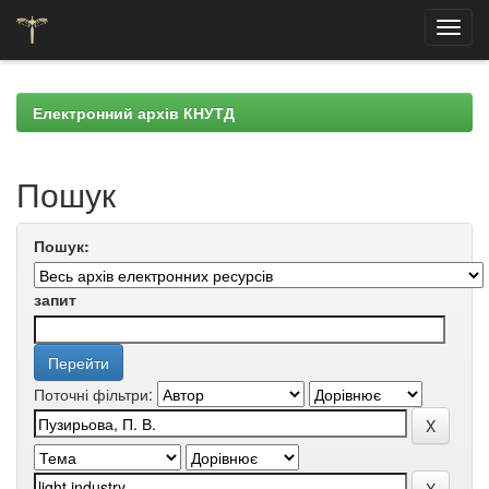
Skip
navigation
Електронний архів КНУТД
Пошук
Пошук:
запит
Поточні фільтри: