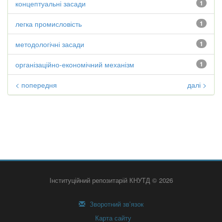
концептуальні засади
1
легка промисловість
1
методологічні засади
1
організаційно-економічний механізм
1
< попередня
далі >
Інституційний репозитарій КНУТД © 2026
Зворотний зв’язок
Карта сайту