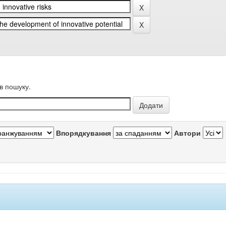
в пошуку.
Впорядкування
Автори