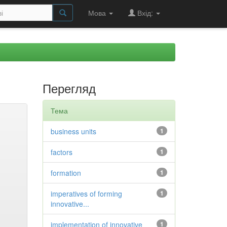
Мова
Вхід:
Перегляд
Тема
business units
1
factors
1
formation
1
imperatives of forming
1
innovative...
implementation of innovative
1