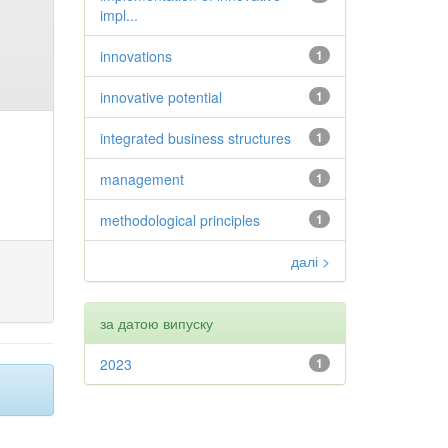
impl...
innovations
1
innovative potential
1
integrated business structures
1
management
1
methodological principles
1
далі >
за датою випуску
2023
1