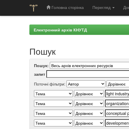
Головна сторінка
Перегляд
До
Skip
navigation
Електронний архів КНУТД
Пошук
Пошук:
запит
Поточні фільтри: