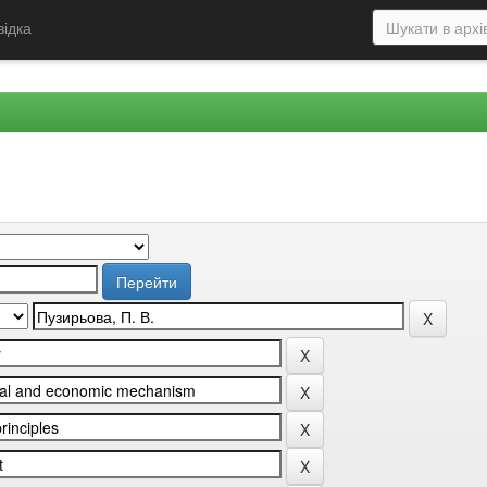
відка