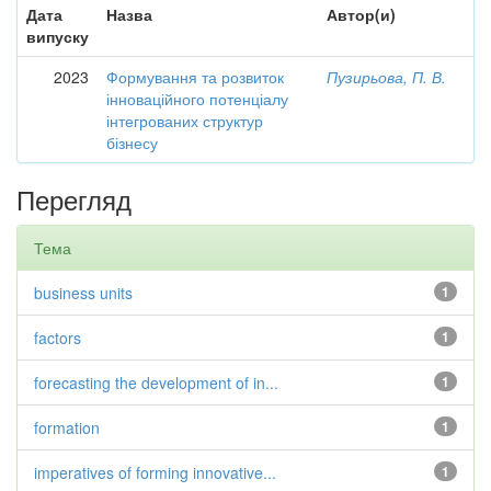
Дата
Назва
Автор(и)
випуску
2023
Формування та розвиток
Пузирьова, П. В.
інноваційного потенціалу
інтегрованих структур
бізнесу
Перегляд
Тема
business units
1
factors
1
forecasting the development of in...
1
formation
1
imperatives of forming innovative...
1