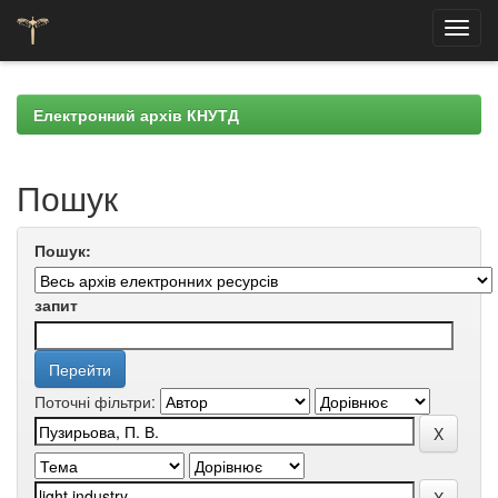
Skip
navigation
Електронний архів КНУТД
Пошук
Пошук:
запит
Поточні фільтри: