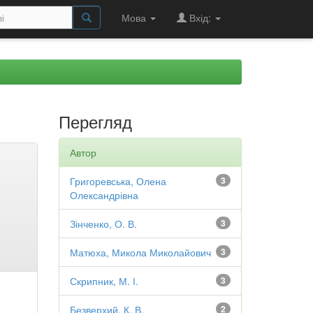
Мова
Вхід:
Перегляд
Автор
Григоревська, Олена
3
Олександрівна
Зінченко, О. В.
3
Матюха, Микола Миколайович
3
Скрипник, М. І.
3
Безверхий, К. В.
2