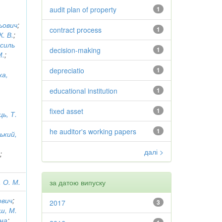
audit plan of property
1
ьович
;
contract process
1
. В.
;
асиль
decision-making
1
М.
;
depreciatio
1
а,
educational institution
1
fixed asset
1
ь, Т.
he auditor's working papers
1
ький,
далі >
.
;
 О. М.
за датою випуску
ович
;
2017
3
ш, М.
вна
;