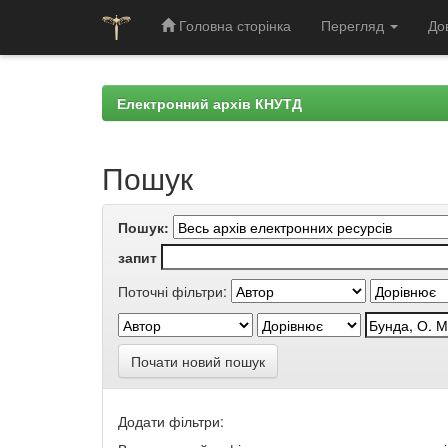
Головна сторінка
Перегляд
До
Skip
navigation
Електронний архів КНУТД
Пошук
Пошук:
запит
Поточні фільтри:
Почати новий пошук
Додати фільтри: