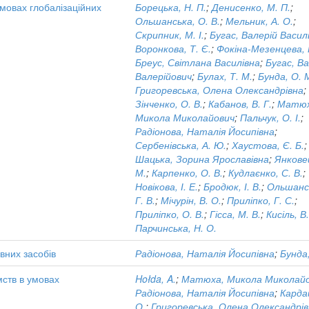
умовах глобалізаційних
Борецька, Н. П.
;
Денисенко, М. П.
;
Ольшанська, О. В.
;
Мельник, А. О.
;
Скрипник, М. І.
;
Бугас, Валерій Васил
Воронкова, Т. Є.
;
Фокіна-Мезенцева, К
Бреус, Світлана Василівна
;
Бугас, В
Валерійович
;
Булах, Т. М.
;
Бунда, О. 
Григоревська, Олена Олександрівна
;
Зінченко, О. В.
;
Кабанов, В. Г.
;
Матюх
Микола Миколайович
;
Пальчук, О. І.
;
Радіонова, Наталія Йосипівна
;
Сербенівська, А. Ю.
;
Хаустова, Є. Б.
;
Шацька, Зорина Ярославівна
;
Янковец
М.
;
Карпенко, О. В.
;
Кудлаєнко, С. В.
;
Новікова, І. Е.
;
Бродюк, І. В.
;
Ольшанс
Г. В.
;
Мічурін, В. О.
;
Приліпко, Г. С.
;
Приліпко, О. В.
;
Гісса, М. В.
;
Кисіль, В
Парчинська, Н. О.
вних засобів
Радіонова, Наталія Йосипівна
;
Бунда,
мств в умовах
Hołda, A.
;
Матюха, Микола Миколай
Радіонова, Наталія Йосипівна
;
Карда
О.
;
Григоревська, Олена Олександрі