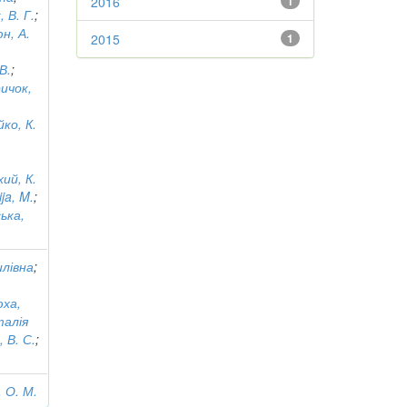
2016
1
 В. Г.
;
н, А.
2015
1
В.
;
ичок,
ко, К.
ий, К.
ja, M.
;
ька,
илівна
;
ха,
талія
 В. С.
;
 О. М.