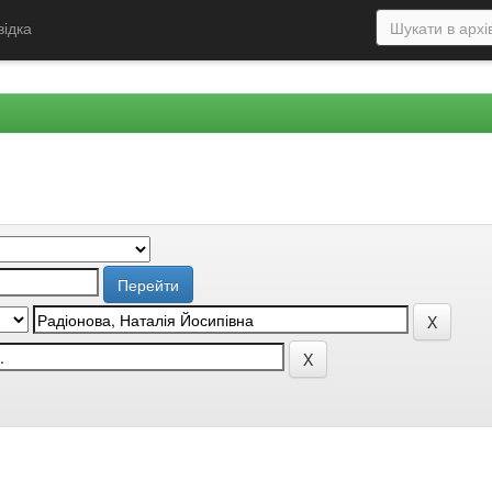
відка