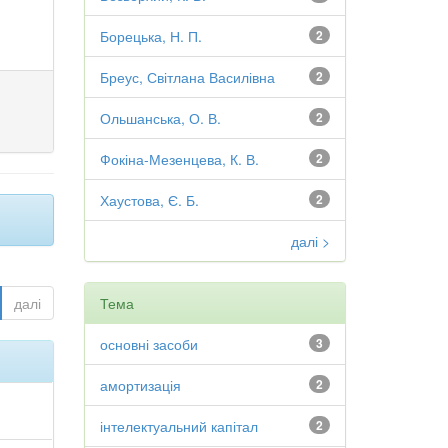
Борецька, Н. П.
2
Бреус, Світлана Василівна
2
Ольшанська, О. В.
2
Фокіна-Мезенцева, К. В.
2
Хаустова, Є. Б.
2
далі >
далі
Тема
основні засоби
3
амортизація
2
інтелектуальний капітал
2