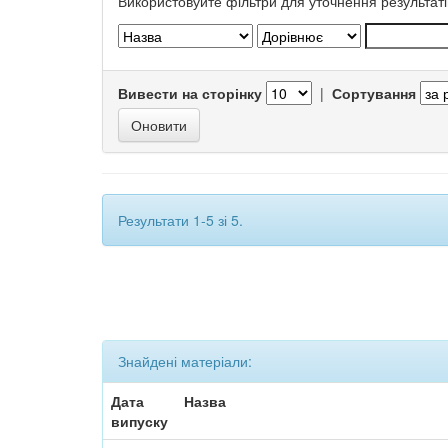
Використовуйте фільтри для уточнення результаті
Вивести на сторінку
|
Сортування
Результати 1-5 зі 5.
Знайдені матеріали:
Дата
Назва
випуску