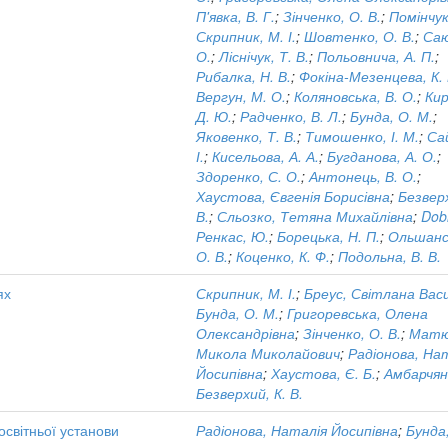
П'явка, В. Г.
;
Зінченко, О. В.
;
Помінчук,
Скрипник, М. І.
;
Шовтенко, О. В.
;
Саю
О.
;
Ліснічук, Т. В.
;
Польовнича, А. П.
;
Рибалка, Н. В.
;
Фокіна-Мезенцева, К. 
Вергун, М. О.
;
Коляновська, В. О.
;
Кир
Д. Ю.
;
Радченко, В. Л.
;
Бунда, О. М.
;
Яковенко, Т. В.
;
Тимошенко, І. М.
;
Сай
І.
;
Кисельова, А. А.
;
Бугданова, А. О.
;
Здоренко, С. О.
;
Антонець, В. О.
;
Хаустова, Євгенія Борисівна
;
Безверх
В.
;
Сльозко, Тетяна Михайлівна
;
Dobi
Ренкас, Ю.
;
Борецька, Н. П.
;
Ольшанс
О. В.
;
Коценко, К. Ф.
;
Подольна, В. В.
ях
Скрипник, М. І.
;
Бреус, Світлана Вас
Бунда, О. М.
;
Григоревська, Олена
Олександрівна
;
Зінченко, О. В.
;
Матю
Микола Миколайович
;
Радіонова, На
Йосипівна
;
Хаустова, Є. Б.
;
Амбарчян,
Безверхий, К. В.
освітньої установи
Радіонова, Наталія Йосипівна
;
Бунда,