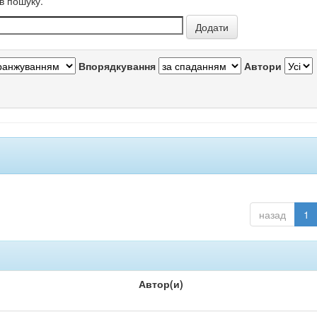
в пошуку.
Впорядкування
Автори
назад
1
Автор(и)