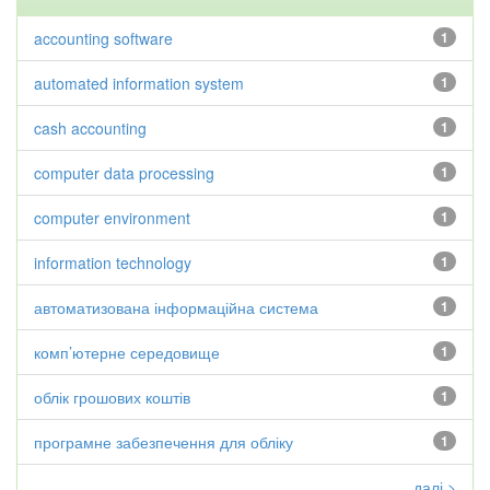
accounting software
1
automated information system
1
cash accounting
1
computer data processing
1
computer environment
1
information technology
1
автоматизована інформаційна система
1
комп’ютерне середовище
1
облік грошових коштів
1
програмне забезпечення для обліку
1
далі >