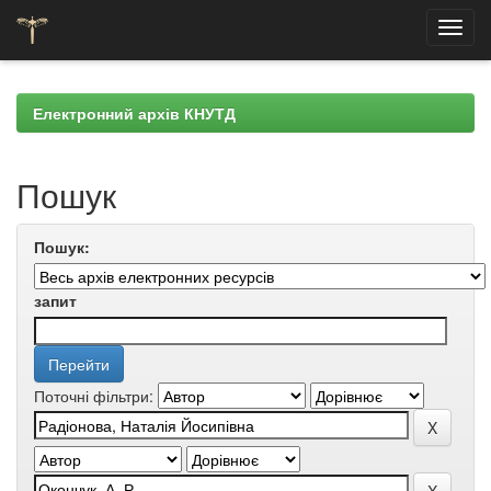
Skip
navigation
Електронний архів КНУТД
Пошук
Пошук:
запит
Поточні фільтри: