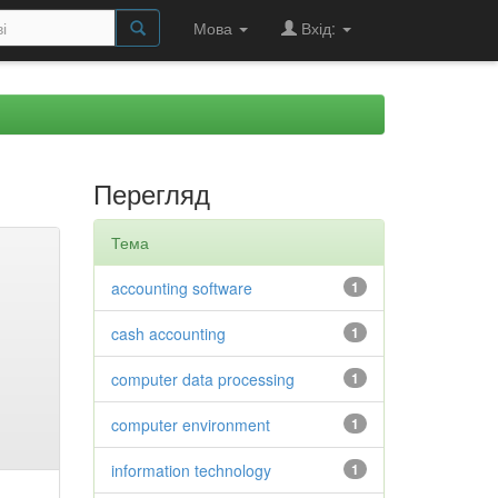
Мова
Вхід:
Перегляд
Тема
accounting software
1
cash accounting
1
computer data processing
1
computer environment
1
information technology
1