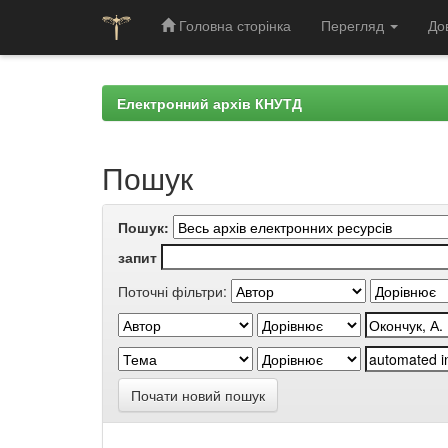
Головна сторінка
Перегляд
До
Skip
navigation
Електронний архів КНУТД
Пошук
Пошук:
запит
Поточні фільтри:
Почати новий пошук