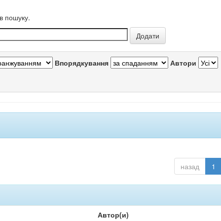
в пошуку.
Впорядкування
Автори
назад
1
Автор(и)