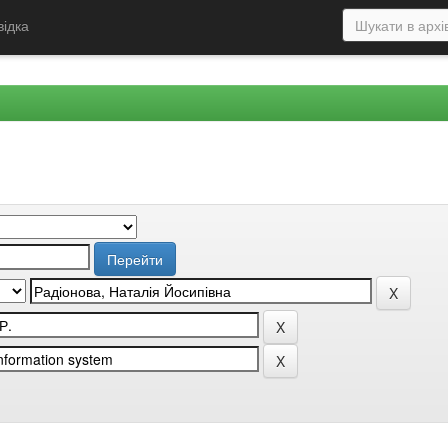
відка