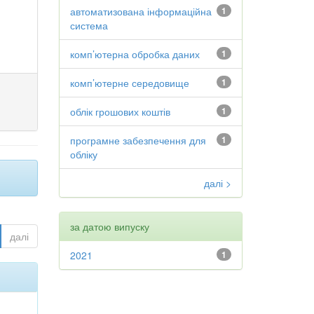
автоматизована інформаційна
1
система
комп’ютерна обробка даних
1
комп’ютерне середовище
1
облік грошових коштів
1
програмне забезпечення для
1
обліку
далі >
за датою випуску
далі
2021
1