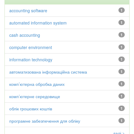
accounting software
1
automated information system
1
cash accounting
1
computer environment
1
information technology
1
автоматизована інформаційна система
1
комп’ютерна обробка даних
1
комп’ютерне середовище
1
облік грошових коштів
1
програмне забезпечення для обліку
1
далі >