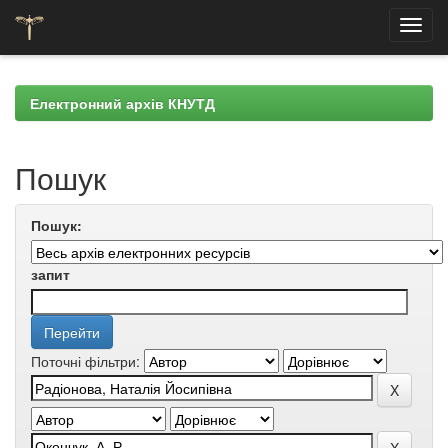
Skip
navigation
Електронний архів КНУТД
Пошук
Пошук:
запит
Поточні фільтри: