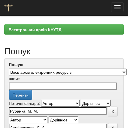
Skip
navigation
Електронний архів КНУТД
Пошук
Пошук:
запит
Поточні фільтри: