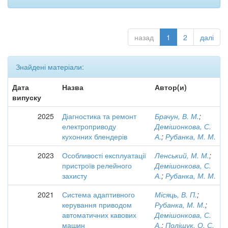
назад
1
2
далі
Знайдені матеріали:
Дата
Назва
Автор(и)
випуску
2025
Діагностика та ремонт
Брачун, В. М.
;
електроприводу
Демішонкова, С.
кухонних блендерів
А.
;
Рубанка, М. М.
2023
Особливості експлуатації
Ленський, М. М.
;
пристроїв релейного
Демішонкова, С.
захисту
А.
;
Рубанка, М. М.
2021
Система адаптивного
Місяць, В. П.
;
керування приводом
Рубанка, М. М.
;
автоматичних кавових
Демішонкова, С.
машин
А.
;
Поліщук, О. С.