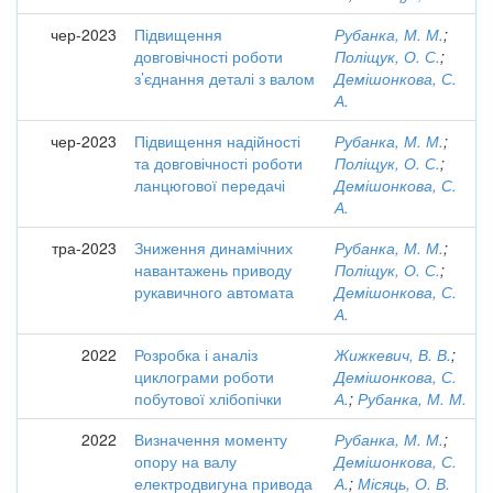
чер-2023
Підвищення
Рубанка, М. М.
;
довговічності роботи
Поліщук, О. С.
;
з’єднання деталі з валом
Демішонкова, С.
А.
чер-2023
Підвищення надійності
Рубанка, М. М.
;
та довговічності роботи
Поліщук, О. С.
;
ланцюгової передачі
Демішонкова, С.
А.
тра-2023
Зниження динамічних
Рубанка, М. М.
;
навантажень приводу
Поліщук, О. С.
;
рукавичного автомата
Демішонкова, С.
А.
2022
Розробка і аналіз
Жижкевич, В. В.
;
циклограми роботи
Демішонкова, С.
побутової хлібопічки
А.
;
Рубанка, М. М.
2022
Визначення моменту
Рубанка, М. М.
;
опору на валу
Демішонкова, С.
електродвигуна привода
А.
;
Місяць, О. В.