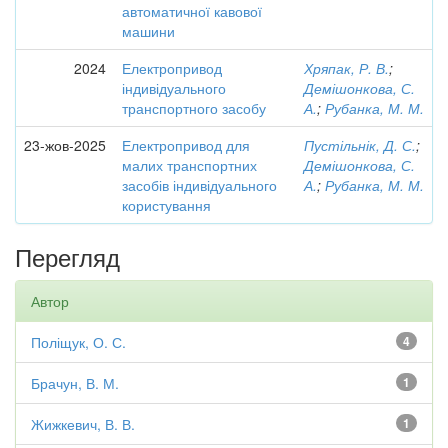
автоматичної кавової
машини
2024
Електропривод
Хряпак, Р. В.
;
індивідуального
Демішонкова, С.
транспортного засобу
А.
;
Рубанка, М. М.
23-жов-2025
Електропривод для
Пустільнік, Д. С.
;
малих транспортних
Демішонкова, С.
засобів індивідуального
А.
;
Рубанка, М. М.
користування
Перегляд
Автор
Поліщук, О. С.
4
Брачун, В. М.
1
Жижкевич, В. В.
1