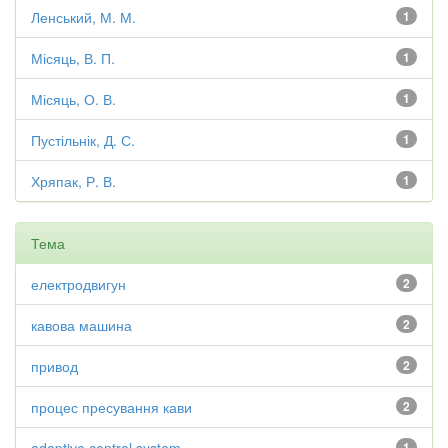
Ленський, М. М.
1
Місяць, В. П.
1
Місяць, О. В.
1
Пустільнік, Д. С.
1
Хряпак, Р. В.
1
Тема
електродвигун
2
кавова машина
2
привод
2
процес пресування кави
2
1