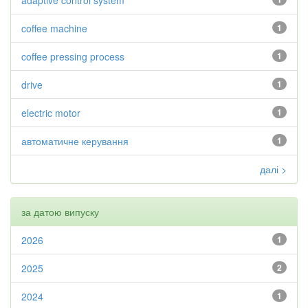
adaptive control system
coffee machine
1
coffee pressing process
1
drive
1
electric motor
1
автоматичне керування
1
далі >
за датою випуску
2026
1
2025
2
2024
1