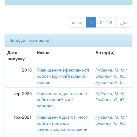
назад
1
2
3
далі
Знайдені матеріали:
Дата
Назва
Автор(и)
випуску
2018
Підвищення ефективності
Рубанка, М. М.
;
роботи круглов’язальних
Олійник, О. Ю.
;
машин
Рубанка, А. І.
чер-2020
Підвищення довговічності
Рубанка, М. М.
;
роботи черв'ячної
Олійник, О. Ю.
передачі
тра-2021
Підвищення довговічності
Рубанка, М. М.
;
роботи привода
Олійник, О. Ю.
круглов’язальної машини