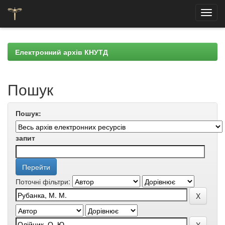
Skip
navigation
Електронний архів КНУТД
Пошук
Пошук:
запит
Поточні фільтри: