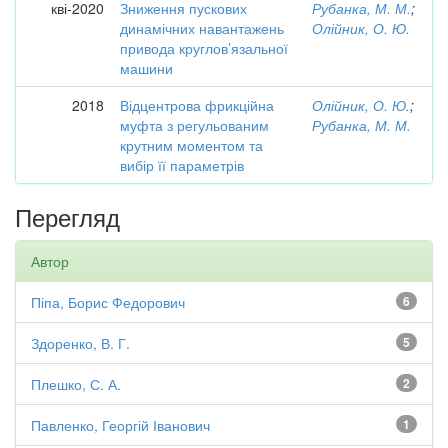
кві-2020
Зниження пускових
Рубанка, М. М.
;
динамічних навантажень
Олійник, О. Ю.
привода круглов’язальної
машини
2018
Відцентрова фрикційна
Олійник, О. Ю.
;
муфта з регульованим
Рубанка, М. М.
крутним моментом та
вибір її параметрів
Перегляд
Автор
Піпа, Борис Федорович
6
Здоренко, В. Г.
5
Плешко, С. А.
2
Павленко, Георгій Іванович
1