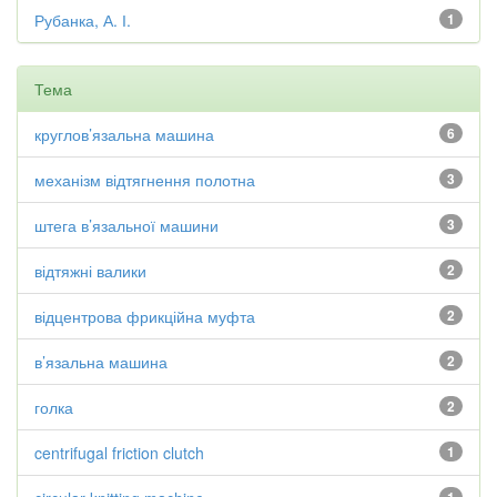
Рубанка, А. І.
1
Тема
круглов’язальна машина
6
механізм відтягнення полотна
3
штега в’язальної машини
3
відтяжні валики
2
відцентрова фрикційна муфта
2
в’язальна машина
2
голка
2
centrifugal friction clutch
1