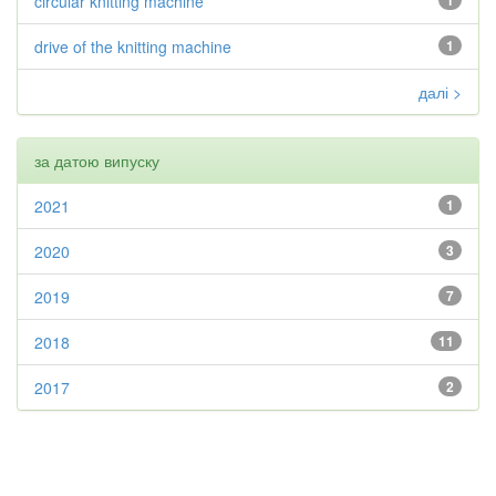
circular knitting machine
1
drive of the knitting machine
1
далі >
за датою випуску
2021
1
2020
3
2019
7
2018
11
2017
2