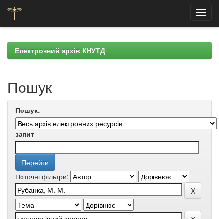
Skip
navigation
Електронний архів КНУТД
Пошук
Пошук:
запит
Поточні фільтри: