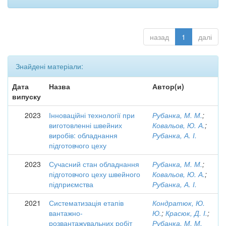
назад
1
далі
Знайдені матеріали:
Дата
Назва
Автор(и)
випуску
2023
Інноваційні технології при
Рубанка, М. М.
;
виготовленні швейних
Ковальов, Ю. А.
;
виробів: обладнання
Рубанка, А. І.
підготовчого цеху
2023
Сучасний стан обладнання
Рубанка, М. М.
;
підготовчого цеху швейного
Ковальов, Ю. А.
;
підприємства
Рубанка, А. І.
2021
Систематизація етапів
Кондратюк, Ю.
вантажно-
Ю.
;
Красюк, Д. І.
;
розвантажувальних робіт
Рубанка, М. М.