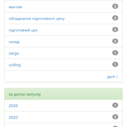
вантаж
2
обладнання підготовчого цеху
2
підготовчий цех
2
склад
2
cargo
1
cutting
1
далі >
за датою випуску
2026
1
2023
2