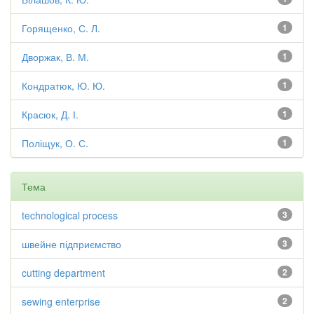
Горященко, С. Л.
1
Дворжак, В. М.
1
Кондратюк, Ю. Ю.
1
Красюк, Д. І.
1
Поліщук, О. С.
1
Тема
technological process
3
швейне підприємство
3
cutting department
2
sewing enterprise
2