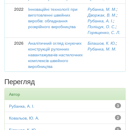
2022
Інноваційні технології при
Рубанка, М. М.
;
виготовленні швейних
Дворжак, В. М.
;
виробів: обладнання
Рубанка, А. І.
;
розкрійного виробництва
Поліщук, О. С.
;
Горященко, С. Л.
2026
Аналітичний огляд існуючих
Білашов, К. Ю.
;
конструкцій рулонних
Рубанка, М. М.
навантажувачів настилочних
комплексів швейного
виробництва
Перегляд
Автор
Рубанка, А. І.
3
Ковальов, Ю. А.
2
Білашов, К. Ю.
1