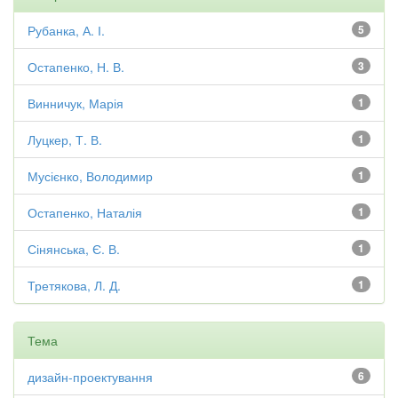
Рубанка, А. І.
5
Остапенко, Н. В.
3
Винничук, Марія
1
Луцкер, Т. В.
1
Мусієнко, Володимир
1
Остапенко, Наталія
1
Сінянська, Є. В.
1
Третякова, Л. Д.
1
Тема
дизайн-проектування
6