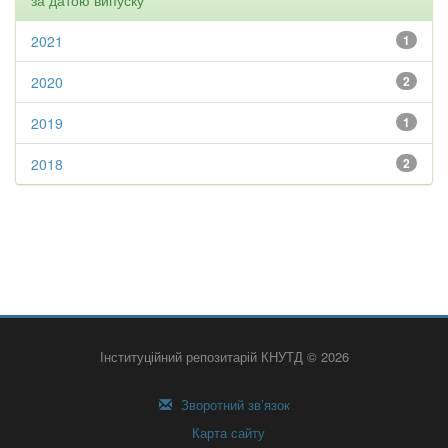
за датою випуску
2021
1
2020
2
2019
1
2018
2
Інституційний репозитарій КНУТД © 2026
Зворотний зв’язок
Карта сайту