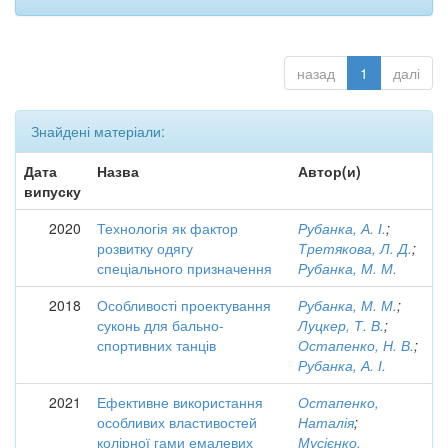
назад
1
далі
Знайдені матеріали:
Дата
Назва
Автор(и)
випуску
2020
Технологія як фактор
Рубанка, А. І.
;
розвитку одягу
Третякова, Л. Д.
;
спеціального призначення
Рубанка, М. М.
2018
Особливості проектування
Рубанка, М. М.
;
суконь для бально-
Луцкер, Т. В.
;
спортивних танців
Остапенко, Н. В.
;
Рубанка, А. І.
2021
Ефективне використання
Остапенко,
особливих властивостей
Наталія
;
колірної гами емалевих
Мусієнко,