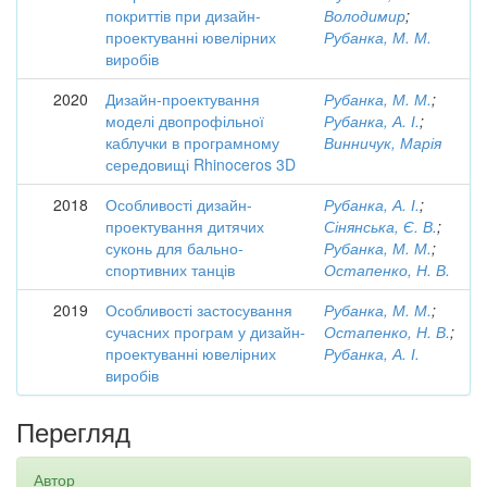
покриттів при дизайн-
Володимир
;
проектуванні ювелірних
Рубанка, М. М.
виробів
2020
Дизайн-проектування
Рубанка, М. М.
;
моделі двопрофільної
Рубанка, А. І.
;
каблучки в програмному
Винничук, Марія
середовищі Rhinoceros 3D
2018
Особливості дизайн-
Рубанка, А. І.
;
проектування дитячих
Сінянська, Є. В.
;
суконь для бально-
Рубанка, М. М.
;
спортивних танців
Остапенко, Н. В.
2019
Особливості застосування
Рубанка, М. М.
;
сучасних програм у дизайн-
Остапенко, Н. В.
;
проектуванні ювелірних
Рубанка, А. І.
виробів
Перегляд
Автор