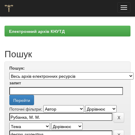
Skip
navigation
Електронний архів КНУТД
Пошук
Пошук:
запит
Поточні фільтри: