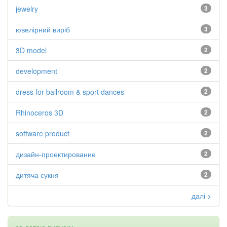
jewelry
3
ювелірний виріб
3
3D model
2
development
2
dress for ballroom & sport dances
2
Rhinoceros 3D
2
software product
2
дизайн-проектирование
2
дитяча сукня
2
далі >