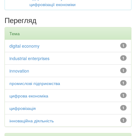
цифровізації економіки
Перегляд
Тема
digital economy
1
industrial enterprises
1
innovation
1
промислові підприємства
1
цифрова економіка
1
цифровізація
1
інноваційна діяльність
1