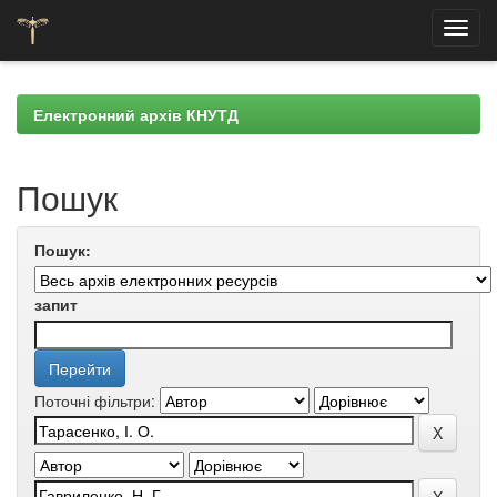
Skip
navigation
Електронний архів КНУТД
Пошук
Пошук:
запит
Поточні фільтри: