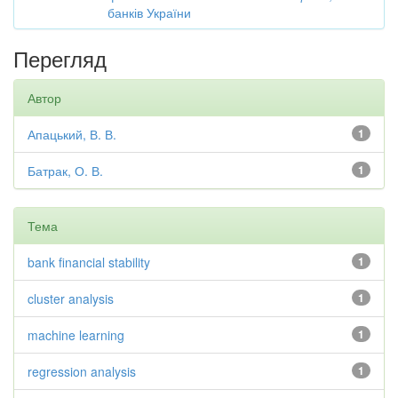
банків України
Перегляд
Автор
Апацький, В. В.
1
Батрак, О. В.
1
Тема
bank financial stability
1
cluster analysis
1
machine learning
1
regression analysis
1