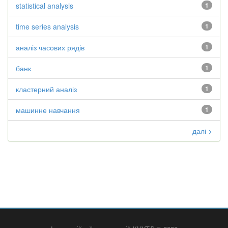
statistical analysis
1
time series analysis
1
аналіз часових рядів
1
банк
1
кластерний аналіз
1
машинне навчання
1
далі >