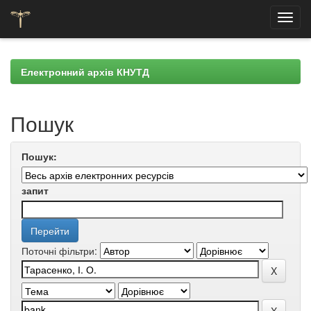
Skip
navigation
Електронний архів КНУТД
Пошук
Пошук:
запит
Поточні фільтри: