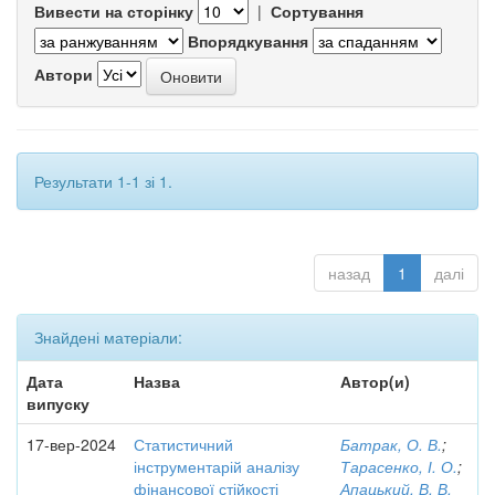
Вивести на сторінку
|
Сортування
Впорядкування
Автори
Результати 1-1 зі 1.
назад
1
далі
Знайдені матеріали:
Дата
Назва
Автор(и)
випуску
17-вер-2024
Статистичний
Батрак, О. В.
;
інструментарій аналізу
Тарасенко, І. О.
;
фінансової стійкості
Апацький, В. В.