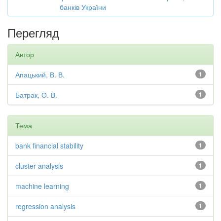
банків України
Перегляд
Автор
Апацький, В. В.
1
Батрак, О. В.
1
Тема
bank financial stability
1
cluster analysis
1
machine learning
1
regression analysis
1