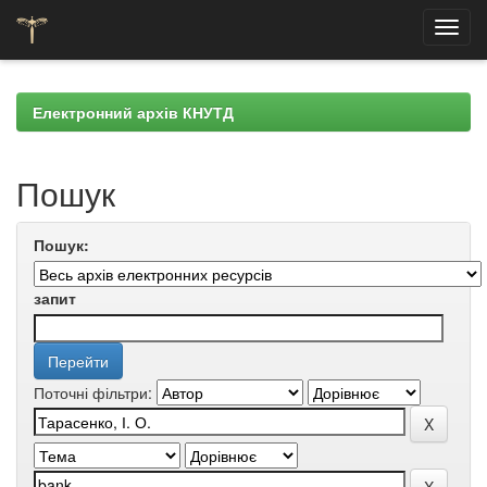
Skip
navigation
Електронний архів КНУТД
Пошук
Пошук:
запит
Поточні фільтри: