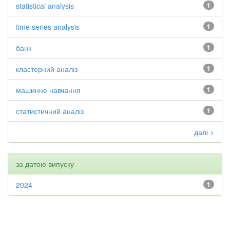
statistical analysis
1
time series analysis
1
банк
1
кластерний аналіз
1
машинне навчання
1
статистичний аналіз
1
далі >
за датою випуску
2024
1