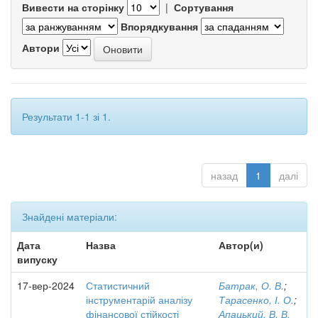
Вивести на сторінку
|
Сортування
Впорядкування
Автори
Результати 1-1 зі 1.
назад
1
далі
Знайдені матеріали:
Дата
Назва
Автор(и)
випуску
17-вер-2024
Статистичний
Батрак, О. В.
;
інструментарій аналізу
Тарасенко, І. О.
;
фінансової стійкості
Апацький, В. В.