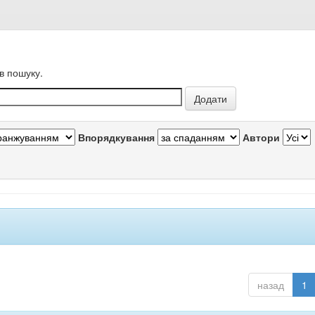
в пошуку.
Впорядкування
Автори
назад
1