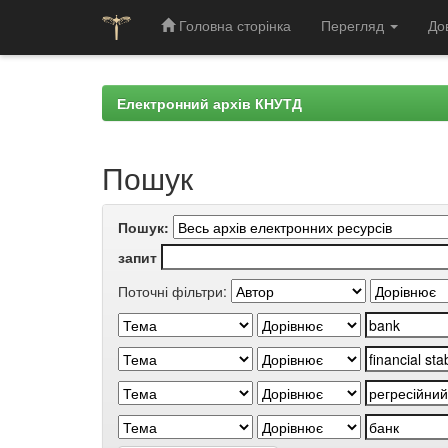
Головна сторінка
Перегляд
До
Skip
navigation
Електронний архів КНУТД
Пошук
Пошук:
запит
Поточні фільтри: