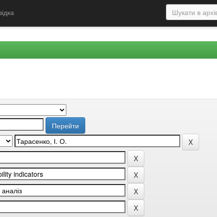
відка