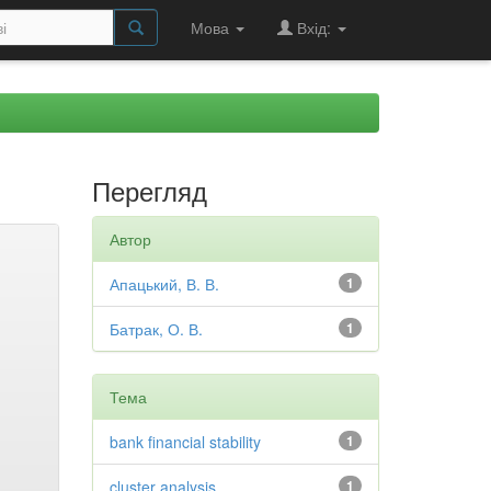
Мова
Вхід:
Перегляд
Автор
Апацький, В. В.
1
Батрак, О. В.
1
Тема
bank financial stability
1
cluster analysis
1