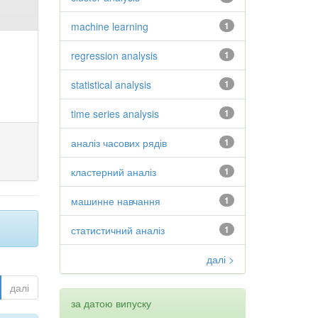
machine learning
1
regression analysis
1
statistical analysis
1
time series analysis
1
аналіз часових рядів
1
кластерний аналіз
1
машинне навчання
1
статистичний аналіз
1
далі >
далі
за датою випуску