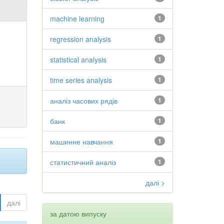
machine learning
1
regression analysis
1
statistical analysis
1
time series analysis
1
аналіз часових рядів
1
банк
1
машинне навчання
1
статистичний аналіз
1
далі >
далі
за датою випуску