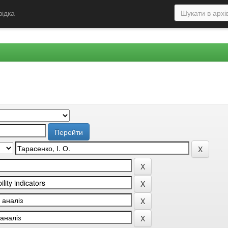
відка