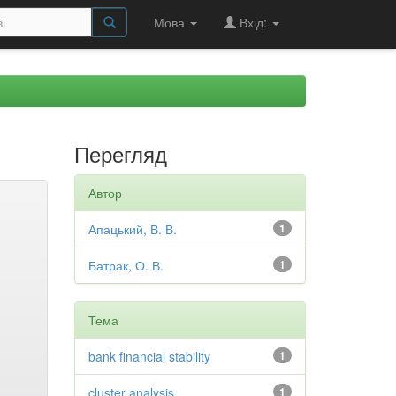
Мова
Вхід:
Перегляд
Автор
Апацький, В. В.
1
Батрак, О. В.
1
Тема
bank financial stability
1
cluster analysis
1