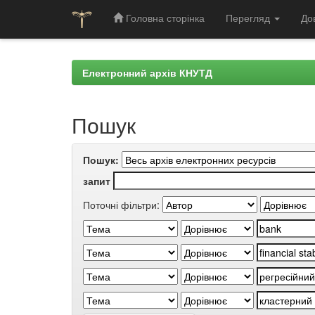
Головна сторінка
Перегляд
До
Skip
navigation
Електронний архів КНУТД
Пошук
Пошук:
запит
Поточні фільтри: