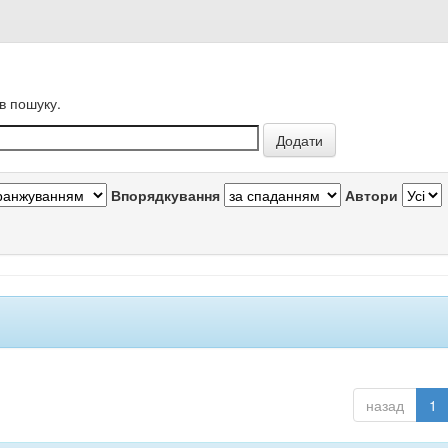
в пошуку.
Впорядкування
Автори
назад
1