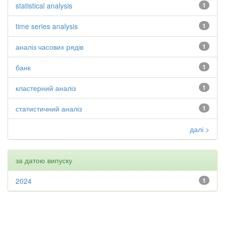
statistical analysis
1
time series analysis
1
аналіз часових рядів
1
банк
1
кластерний аналіз
1
статистичний аналіз
1
далі >
за датою випуску
2024
1