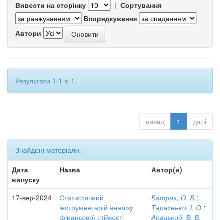
Вивести на сторінку
|
Сортування
Впорядкування
Автори
Результати 1-1 зі 1.
назад
1
далі
Знайдені матеріали:
Дата
Назва
Автор(и)
випуску
17-вер-2024
Статистичний
Батрак, О. В.
;
інструментарій аналізу
Тарасенко, І. О.
;
фінансової стійкості
Апацький, В. В.