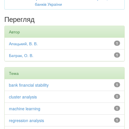
банків України
Перегляд
Автор
Апацький, В. В.
1
Батрак, О. В.
1
Тема
bank financial stability
1
cluster analysis
1
machine learning
1
regression analysis
1