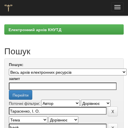
Skip
navigation
Електронний архів КНУТД
Пошук
Пошук:
запит
Поточні фільтри: