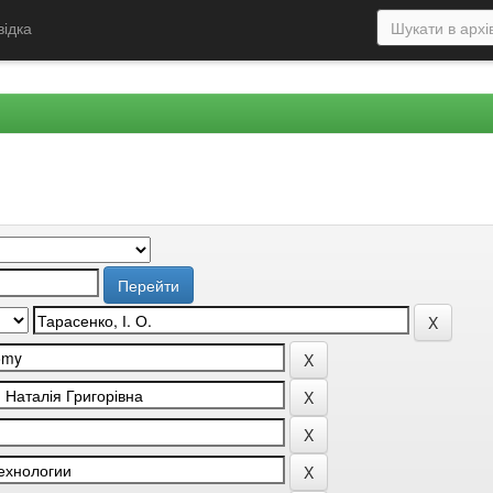
відка