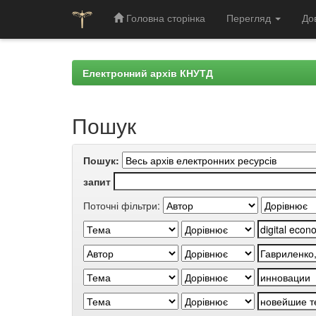
Головна сторінка
Перегляд
До
Skip
navigation
Електронний архів КНУТД
Пошук
Пошук:
запит
Поточні фільтри: