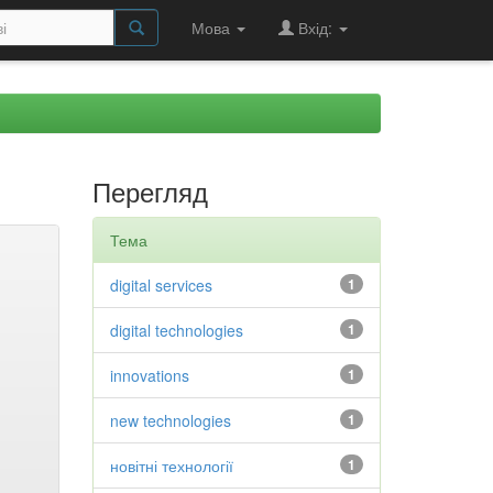
Мова
Вхід:
Перегляд
Тема
digital services
1
digital technologies
1
innovations
1
new technologies
1
новітні технології
1