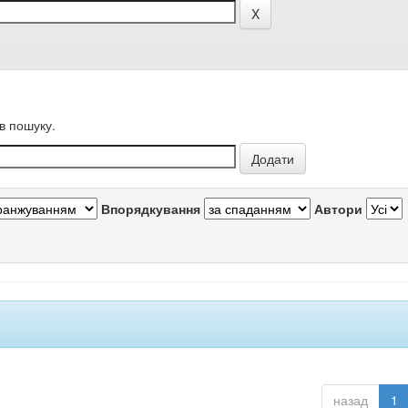
в пошуку.
Впорядкування
Автори
назад
1