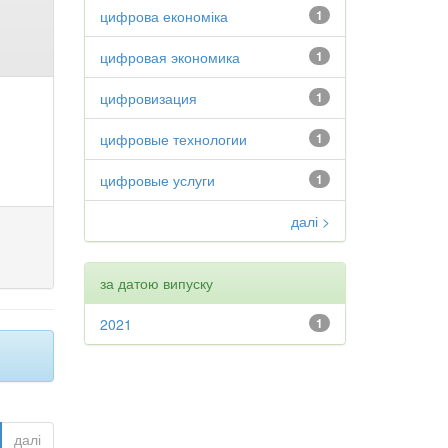
цифрова економіка
1
цифровая экономика
1
цифровизация
1
цифровые технологии
1
цифровые услуги
1
далі >
за датою випуску
2021
1
далі