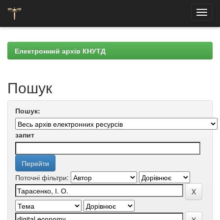
Skip
navigation
Електронний архів КНУТД
Пошук
Пошук:
запит
Поточні фільтри: