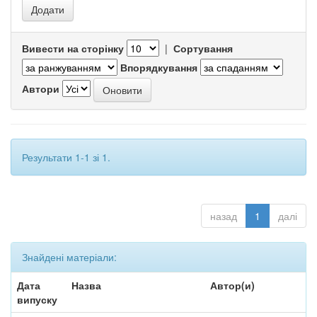
Вивести на сторінку
|
Сортування
Впорядкування
Автори
Результати 1-1 зі 1.
назад
1
далі
Знайдені матеріали:
Дата
Назва
Автор(и)
випуску