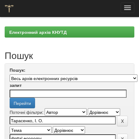
Skip
navigation
Електронний архів КНУТД
Пошук
Пошук:
запит
Поточні фільтри: