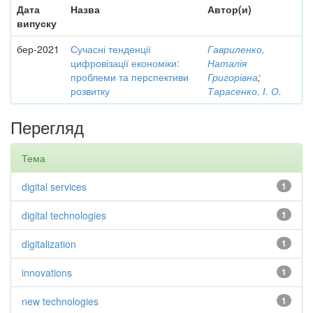
Дата
Назва
Автор(и)
випуску
бер-2021
Сучасні тенденції
Гавриленко,
цифровізації економіки:
Наталія
проблеми та перспективи
Григорівна
;
розвитку
Тарасенко, І. О.
Перегляд
Тема
digital services
1
digital technologies
1
digitalization
1
innovations
1
new technologies
1