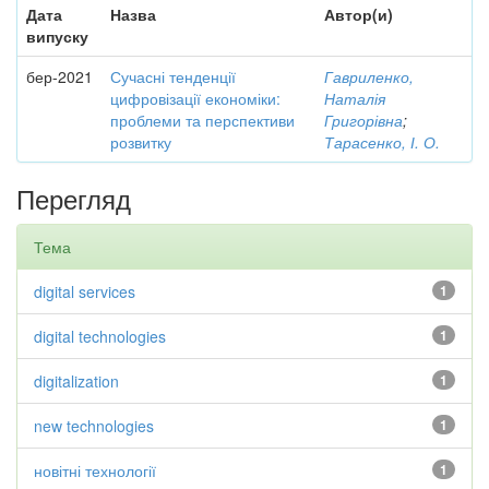
Дата
Назва
Автор(и)
випуску
бер-2021
Сучасні тенденції
Гавриленко,
цифровізації економіки:
Наталія
проблеми та перспективи
Григорівна
;
розвитку
Тарасенко, І. О.
Перегляд
Тема
digital services
1
digital technologies
1
digitalization
1
new technologies
1
новітні технології
1