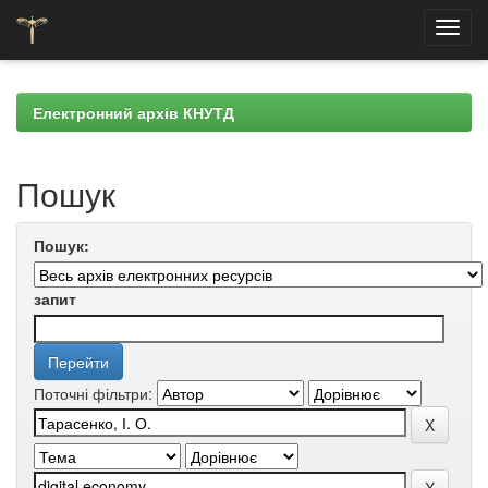
Skip
navigation
Електронний архів КНУТД
Пошук
Пошук:
запит
Поточні фільтри: