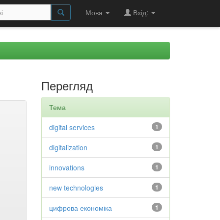
Мова
Вхід:
Перегляд
Тема
digital services
1
digitalization
1
innovations
1
new technologies
1
цифрова економіка
1