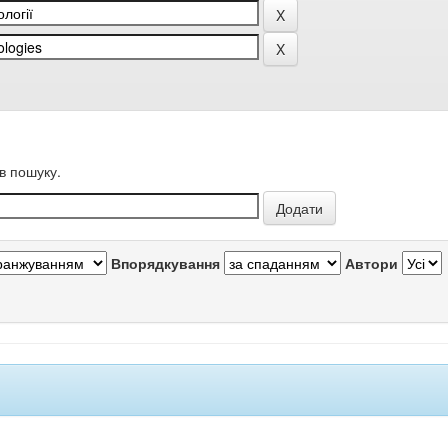
в пошуку.
Впорядкування
Автори