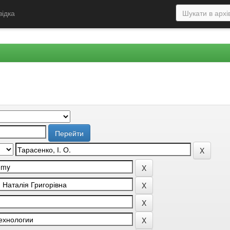
відка