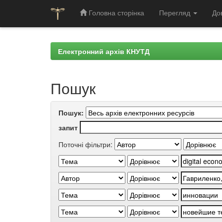
Головна сторінка
Перегляд
До
Skip
navigation
Електронний архів КНУТД
Пошук
Пошук:
запит
Поточні фільтри: