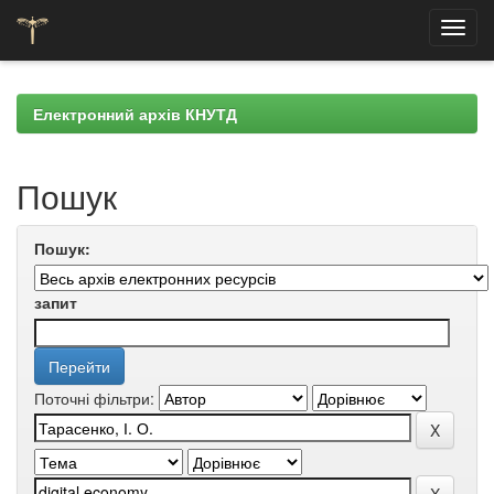
Skip
navigation
Електронний архів КНУТД
Пошук
Пошук:
запит
Поточні фільтри: