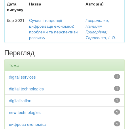
Дата
Назва
Автор(и)
випуску
бер-2021
Сучасні тенденції
Гавриленко,
цифровізації економіки:
Наталія
проблеми та перспективи
Григорівна
;
розвитку
Тарасенко, І. О.
Перегляд
Тема
digital services
1
digital technologies
1
digitalization
1
new technologies
1
цифрова економіка
1