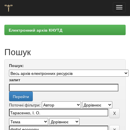
Skip
navigation
Електронний архів КНУТД
Пошук
Пошук:
запит
Поточні фільтри: