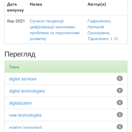
Дата
Назва
Автор(и)
випуску
бер-2021
Сучасні тенденції
Гавриленко,
цифровізації економіки:
Наталія
проблеми та перспективи
Григорівна
;
розвитку
Тарасенко, І. О.
Перегляд
Тема
digital services
1
digital technologies
1
digitalization
1
new technologies
1
новітні технології
1