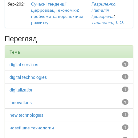
бер-2021
Сучасні тенденції
Гавриленко,
цифровізації економіки:
Наталія
проблеми та перспективи
Григорівна
;
розвитку
Тарасенко, І. О.
Перегляд
Тема
digital services
1
digital technologies
1
digitalization
1
innovations
1
new technologies
1
новейшие технологии
1