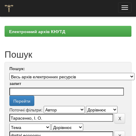
Skip
navigation
Електронний архів КНУТД
Пошук
Пошук:
запит
Поточні фільтри: