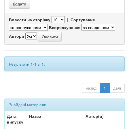
Вивести на сторінку
|
Сортування
Впорядкування
Автори
Результати 1-1 зі 1.
назад
1
далі
Знайдені матеріали:
Дата
Назва
Автор(и)
випуску