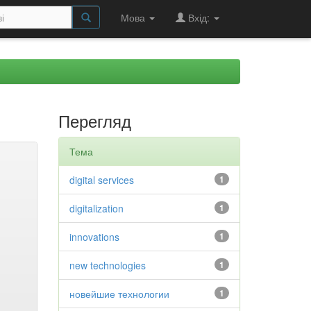
Мова
Вхід:
Перегляд
Тема
digital services
1
digitalization
1
innovations
1
new technologies
1
новейшие технологии
1