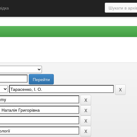
відка