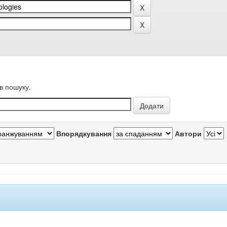
в пошуку.
Впорядкування
Автори