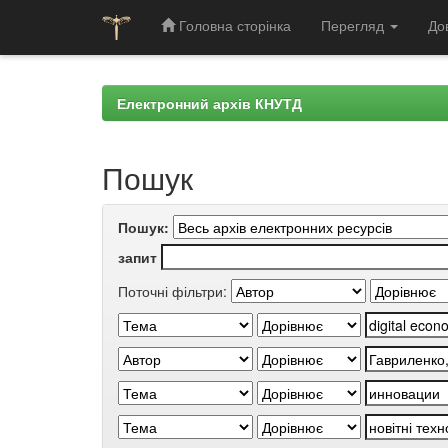
Головна сторінка
Перегляд
До
Skip
navigation
Електронний архів КНУТД
Пошук
Пошук:
запит
Поточні фільтри: