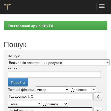
Skip
navigation
Електронний архів КНУТД
Пошук
Пошук:
запит
Поточні фільтри: