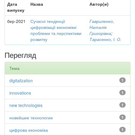
Дата
Назва
Автор(и)
випуску
бер-2021
Сучасні тенденції
Гавриленко,
цифровізації економіки:
Наталія
проблеми та перспективи
Григорівна
;
розвитку
Тарасенко, І. О.
Перегляд
Тема
digitalization
1
innovations
1
new technologies
1
новейшие технологии
1
цифрова економіка
1