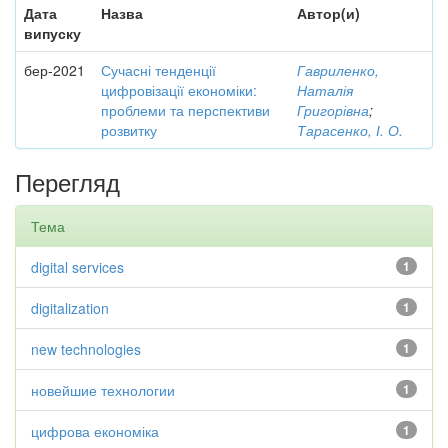
Дата
Назва
Автор(и)
випуску
бер-2021
Сучасні тенденції
Гавриленко,
цифровізації економіки:
Наталія
проблеми та перспективи
Григорівна
;
розвитку
Тарасенко, І. О.
Перегляд
Тема
digital services
1
digitalization
1
new technologies
1
новейшие технологии
1
цифрова економіка
1