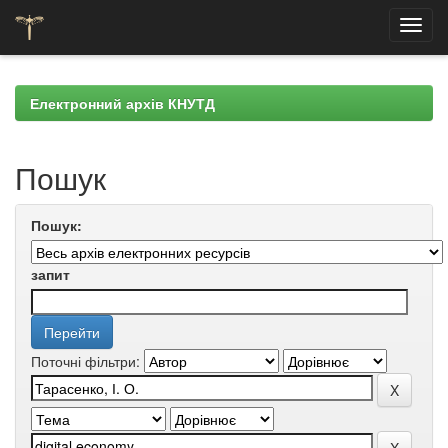
Skip
navigation
Електронний архів КНУТД
Пошук
Пошук:
запит
Поточні фільтри: