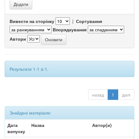
Вивести на сторінку
|
Сортування
Впорядкування
Автори
Результати 1-1 зі 1.
назад
1
далі
Знайдені матеріали:
Дата
Назва
Автор(и)
випуску