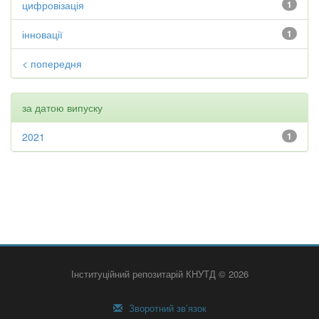
цифровізація
1
інновації
1
< попередня
за датою випуску
2021
1
Інституційний репозитарій КНУТД © 2026
Зворотний зв’язок