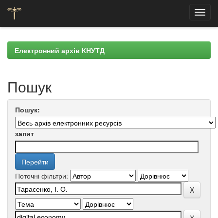
Skip
navigation
Електронний архів КНУТД
Пошук
Пошук:
запит
Поточні фільтри: