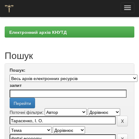
Skip
navigation
Електронний архів КНУТД
Пошук
Пошук:
запит
Поточні фільтри: