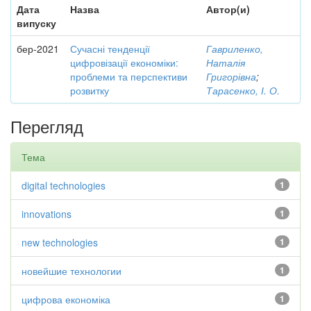
Дата
Назва
Автор(и)
випуску
бер-2021
Сучасні тенденції
Гавриленко,
цифровізації економіки:
Наталія
проблеми та перспективи
Григорівна
;
розвитку
Тарасенко, І. О.
Перегляд
Тема
digital technologies
1
innovations
1
new technologies
1
новейшие технологии
1
цифрова економіка
1