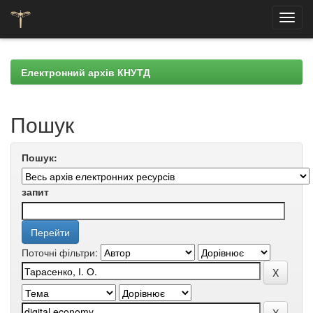
Skip
navigation
Електронний архів КНУТД
Пошук
Пошук:
запит
Поточні фільтри: