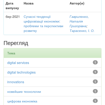
Дата
Назва
Автор(и)
випуску
бер-2021
Сучасні тенденції
Гавриленко,
цифровізації економіки:
Наталія
проблеми та перспективи
Григорівна
;
розвитку
Тарасенко, І. О.
Перегляд
Тема
digital services
1
digital technologies
1
innovations
1
новейшие технологии
1
цифрова економіка
1