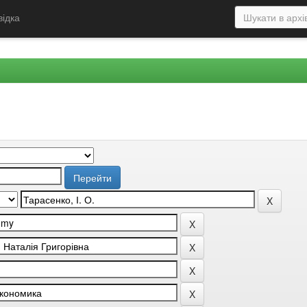
відка