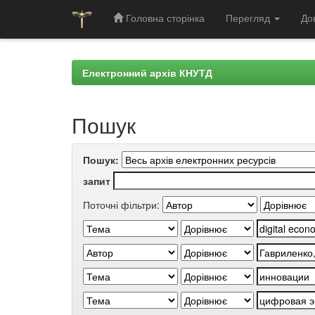
Головна сторінка
Перегляд
До
Skip
navigation
Електронний архів КНУТД
Пошук
Пошук:
запит
Поточні фільтри: