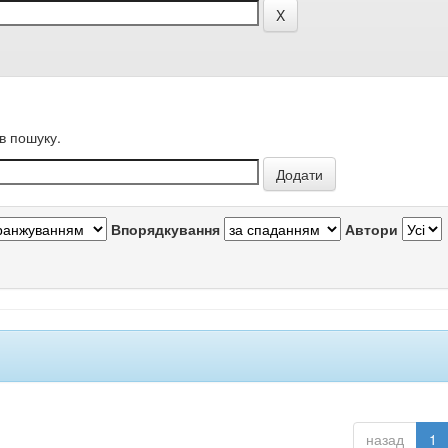
в пошуку.
Впорядкування
Автори
назад
1