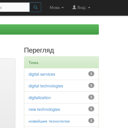
Мова
Вхід:
Перегляд
Тема
digital services
1
digital technologies
1
digitalization
1
new technologies
1
новейшие технологии
1