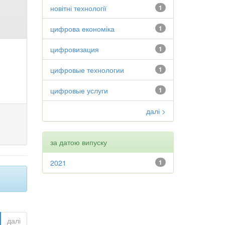
новітні технології
1
цифрова економіка
1
цифровизация
1
цифровые технологии
1
цифровые услуги
1
далі >
за датою випуску
2021
1
далі