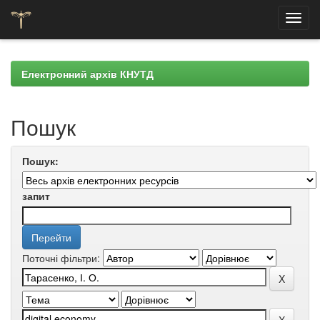
Skip
navigation
Електронний архів КНУТД
Пошук
Пошук:
запит
Поточні фільтри: