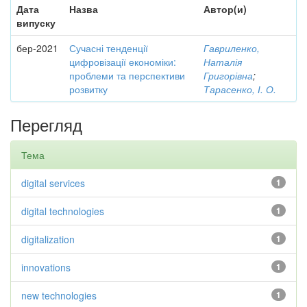
Дата
Назва
Автор(и)
випуску
бер-2021
Сучасні тенденції
Гавриленко,
цифровізації економіки:
Наталія
проблеми та перспективи
Григорівна
;
розвитку
Тарасенко, І. О.
Перегляд
Тема
digital services
1
digital technologies
1
digitalization
1
innovations
1
new technologies
1