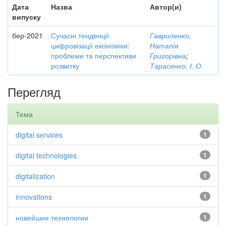
Дата
Назва
Автор(и)
випуску
бер-2021
Сучасні тенденції
Гавриленко,
цифровізації економіки:
Наталія
проблеми та перспективи
Григорівна
;
розвитку
Тарасенко, І. О.
Перегляд
Тема
digital services
1
digital technologies
1
digitalization
1
innovations
1
новейшие технологии
1