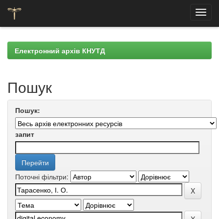
Skip
navigation
Електронний архів КНУТД
Пошук
Пошук:
запит
Поточні фільтри: