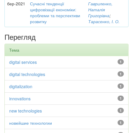
бер-2021
Сучасні тенденції
Гавриленко,
цифровізації економіки:
Наталія
проблеми та перспективи
Григорівна
;
розвитку
Тарасенко, І. О.
Перегляд
Тема
digital services
1
digital technologies
1
digitalization
1
innovations
1
new technologies
1
новейшие технологии
1