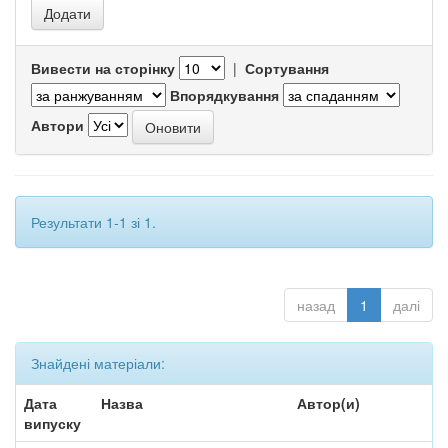
Вивести на сторінку
|
Сортування
Впорядкування
Автори
Результати 1-1 зі 1.
назад
1
далі
Знайдені матеріали:
Дата
Назва
Автор(и)
випуску