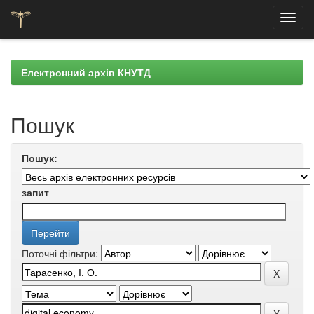
Skip
navigation
Електронний архів КНУТД
Пошук
Пошук:
запит
Поточні фільтри: