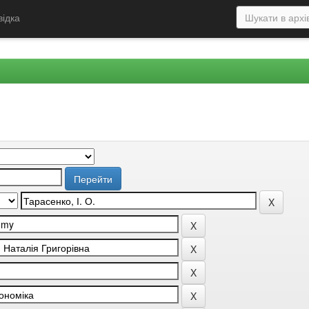
відка