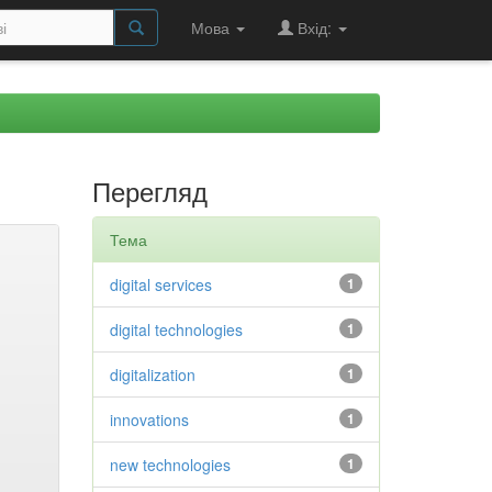
Мова
Вхід:
Перегляд
Тема
digital services
1
digital technologies
1
digitalization
1
innovations
1
new technologies
1