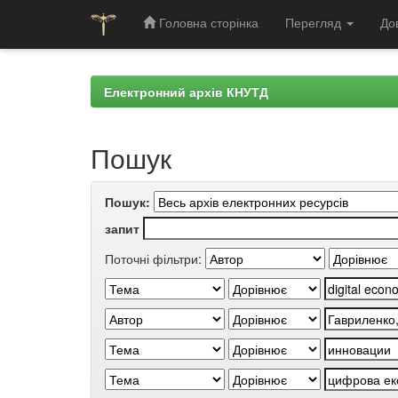
Головна сторінка
Перегляд
До
Skip
navigation
Електронний архів КНУТД
Пошук
Пошук:
запит
Поточні фільтри: