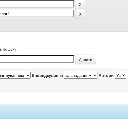
в пошуку.
Впорядкування
Автори