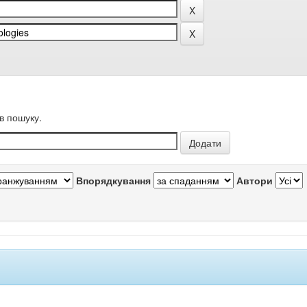
в пошуку.
Впорядкування
Автори