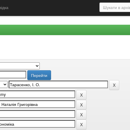
відка