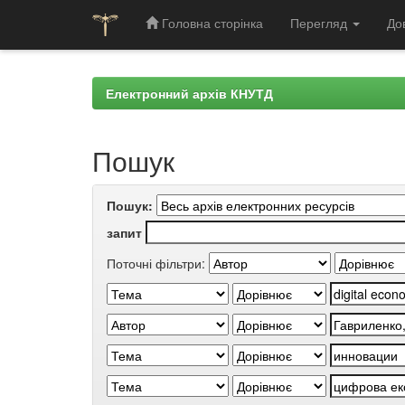
Головна сторінка
Перегляд
До
Skip
navigation
Електронний архів КНУТД
Пошук
Пошук:
запит
Поточні фільтри: