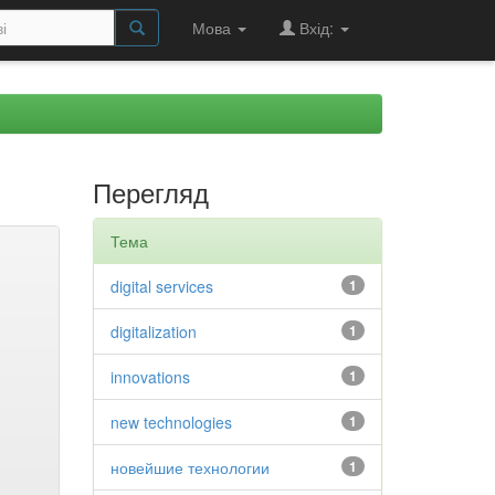
Мова
Вхід:
Перегляд
Тема
digital services
1
digitalization
1
innovations
1
new technologies
1
новейшие технологии
1