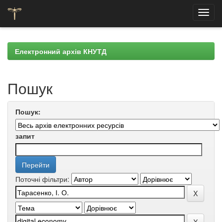
Skip
navigation
Електронний архів КНУТД
Пошук
Пошук:
запит
Поточні фільтри: