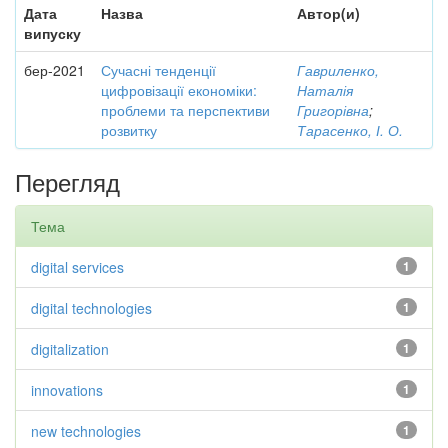
Дата
Назва
Автор(и)
випуску
бер-2021
Сучасні тенденції
Гавриленко,
цифровізації економіки:
Наталія
проблеми та перспективи
Григорівна
;
розвитку
Тарасенко, І. О.
Перегляд
Тема
digital services
1
digital technologies
1
digitalization
1
innovations
1
new technologies
1