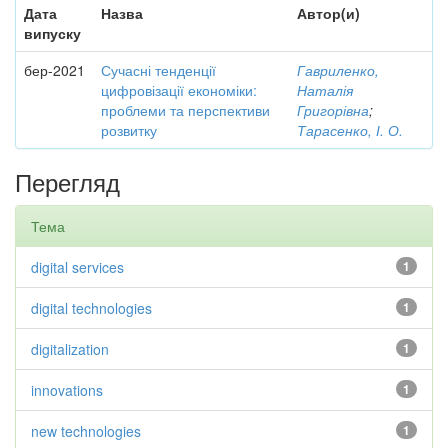
Дата
Назва
Автор(и)
випуску
бер-2021
Сучасні тенденції
Гавриленко,
цифровізації економіки:
Наталія
проблеми та перспективи
Григорівна
;
розвитку
Тарасенко, І. О.
Перегляд
Тема
digital services
1
digital technologies
1
digitalization
1
innovations
1
new technologies
1