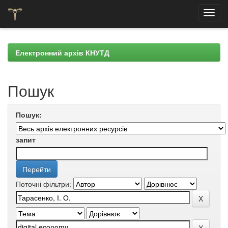
Skip
navigation
Електронний архів КНУТД
Пошук
Пошук:
запит
Поточні фільтри: