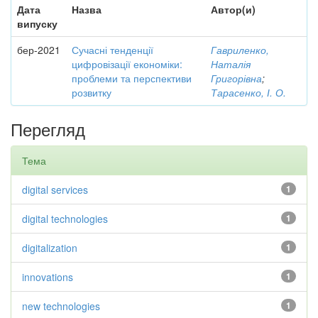
Дата
Назва
Автор(и)
випуску
бер-2021
Сучасні тенденції
Гавриленко,
цифровізації економіки:
Наталія
проблеми та перспективи
Григорівна
;
розвитку
Тарасенко, І. О.
Перегляд
Тема
digital services
1
digital technologies
1
digitalization
1
innovations
1
new technologies
1