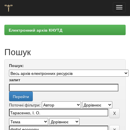
Skip
navigation
Електронний архів КНУТД
Пошук
Пошук:
запит
Поточні фільтри: