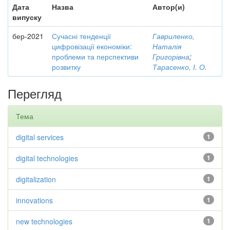
Дата
Назва
Автор(и)
випуску
бер-2021
Сучасні тенденції
Гавриленко,
цифровізації економіки:
Наталія
проблеми та перспективи
Григорівна
;
розвитку
Тарасенко, І. О.
Перегляд
Тема
digital services
1
digital technologies
1
digitalization
1
innovations
1
new technologies
1