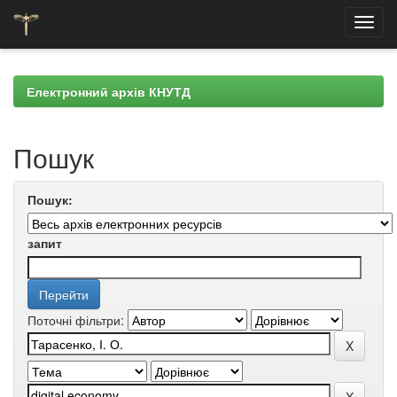
Skip
navigation
Електронний архів КНУТД
Пошук
Пошук:
запит
Поточні фільтри: