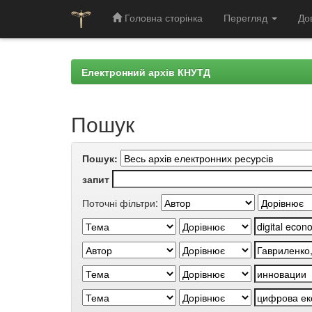
Головна сторінка
Перегляд
До
Skip
navigation
Електронний архів КНУТД
Пошук
Пошук:
запит
Поточні фільтри: