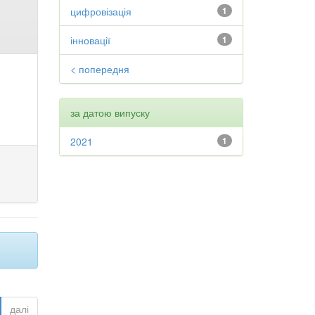
цифровізація
1
інновації
1
< попередня
за датою випуску
2021
1
далі