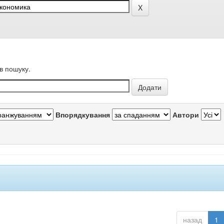
в пошуку.
Впорядкування
Автори
назад
1