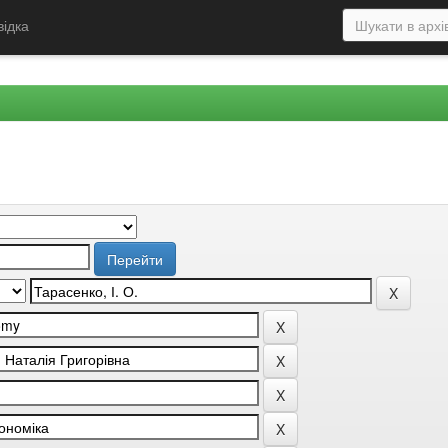
відка