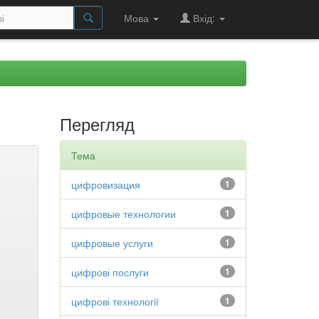
Мова
Вхід:
Перегляд
Тема
цифровизация
1
цифровые технологии
1
цифровые услуги
1
цифрові послуги
1
цифрові технології
1