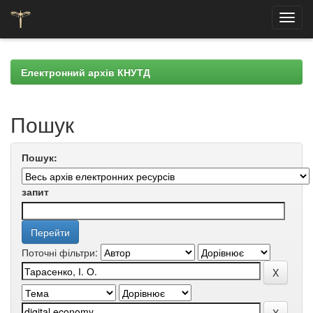
Skip
navigation
Електронний архів КНУТД
Пошук
Пошук:
запит
Поточні фільтри: