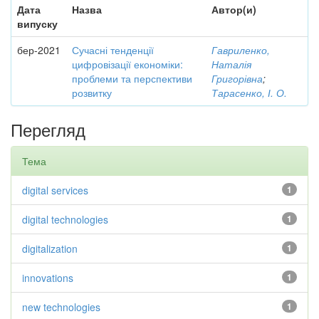
Дата
Назва
Автор(и)
випуску
бер-2021
Сучасні тенденції
Гавриленко,
цифровізації економіки:
Наталія
проблеми та перспективи
Григорівна
;
розвитку
Тарасенко, І. О.
Перегляд
Тема
digital services
1
digital technologies
1
digitalization
1
innovations
1
new technologies
1