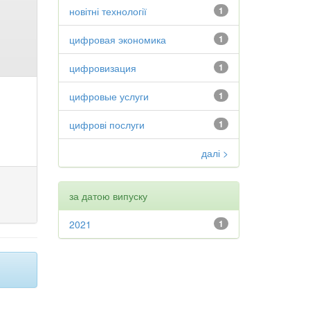
новітні технології
1
цифровая экономика
1
цифровизация
1
цифровые услуги
1
цифрові послуги
1
далі >
за датою випуску
2021
1