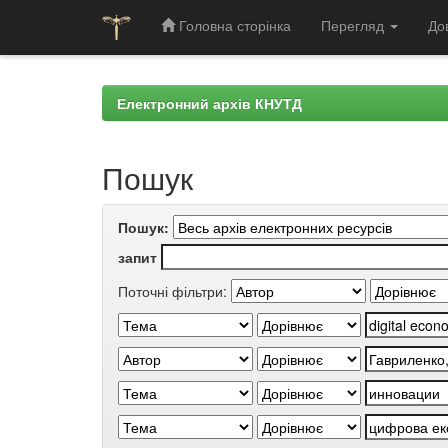
Головна сторінка
Перегляд
До
Skip
navigation
Електронний архів КНУТД
Пошук
Пошук:
запит
Поточні фільтри: