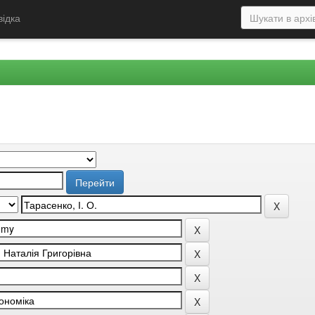
відка