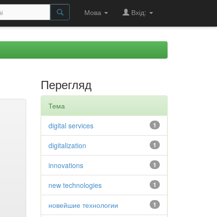
Мова
Вхід:
Перегляд
Тема
digital services
1
digitalization
1
innovations
1
new technologies
1
новейшие технологии
1