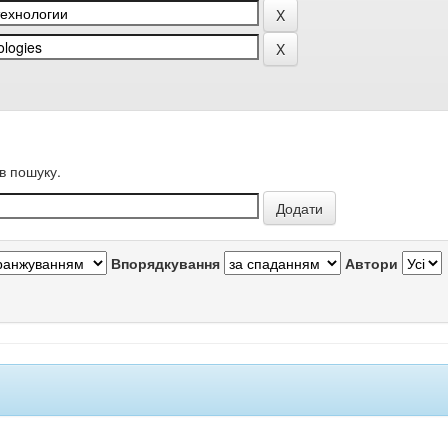
в пошуку.
Впорядкування
Автори