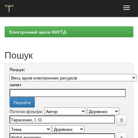
Skip
navigation
Електронний архів КНУТД
Пошук
Пошук:
запит
Поточні фільтри: