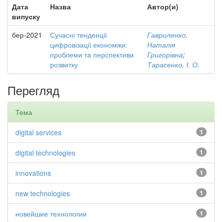
Дата
Назва
Автор(и)
випуску
бер-2021
Сучасні тенденції
Гавриленко,
цифровізації економіки:
Наталія
проблеми та перспективи
Григорівна
;
розвитку
Тарасенко, І. О.
Перегляд
Тема
digital services
1
digital technologies
1
innovations
1
new technologies
1
новейшие технологии
1