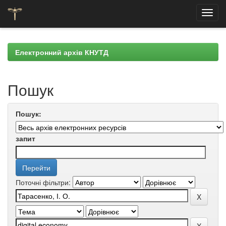
Skip
navigation
Електронний архів КНУТД
Пошук
Пошук:
запит
Поточні фільтри: