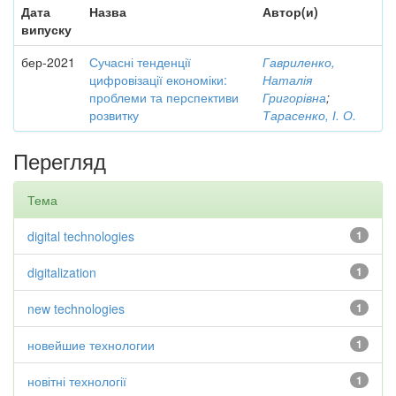
Дата
Назва
Автор(и)
випуску
бер-2021
Сучасні тенденції
Гавриленко,
цифровізації економіки:
Наталія
проблеми та перспективи
Григорівна
;
розвитку
Тарасенко, І. О.
Перегляд
Тема
digital technologies
1
digitalization
1
new technologies
1
новейшие технологии
1
новітні технології
1