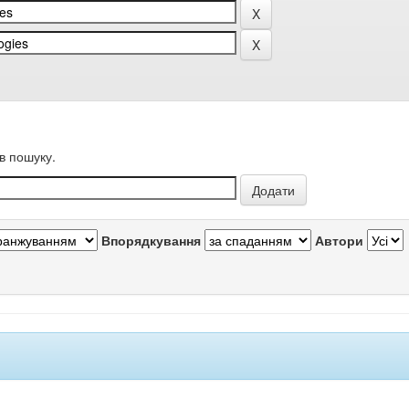
в пошуку.
Впорядкування
Автори