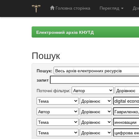
Головна сторінка
Перегляд
До
Skip
navigation
Електронний архів КНУТД
Пошук
Пошук:
запит
Поточні фільтри: