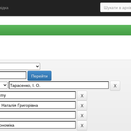
відка