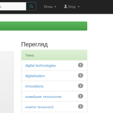
Мова
Вхід:
Перегляд
Тема
digital technologies
1
digitalization
1
innovations
1
новейшие технологии
1
новітні технології
1